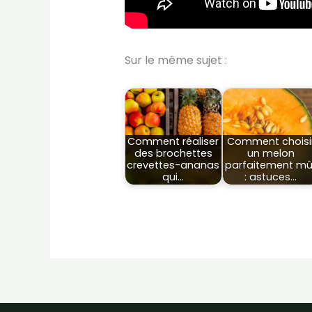
Sur le même sujet :
Comment réaliser
Comment choisi
des brochettes
un melon
crevettes-ananas
parfaitement mû
qui…
: astuces…