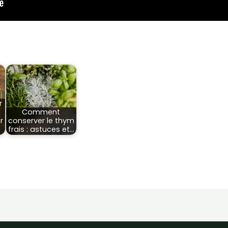
r
Comment
r
conserver le thym
frais : astuces et…