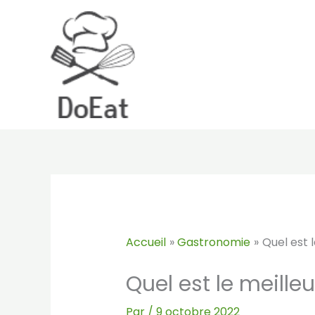
Aller
au
contenu
Accueil
Gastronomie
Quel est 
Quel est le meille
Par
/
9 octobre 2022