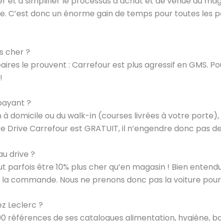
er et à simplifier le processus d’achat et de venue au magasi
cile. C’est donc un énorme gain de temps pour toutes les
s cher ?
éaires le prouvent : Carrefour est plus agressif en GMS. P
!
payant ?
son à domicile ou du walk-in (courses livrées à votre porte
ce Drive Carrefour est GRATUIT, il n’engendre donc pas de
au drive ?
eut parfois être 10% plus cher qu’en magasin ! Bien entendu,
de la commande. Nous ne prenons donc pas la voiture pour
ez Leclerc ?
000 références de ses catalogues alimentation, hygiène, bo