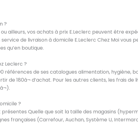
n ?
ou ailleurs, vos achats à prix E.Leclerc peuvent être expé
n service de livraison à domicile E.Leclerc Chez Moi vou
s qu’en boutique.
ez Leclerc ?
000 références de ses catalogues alimentation, hygiène, boi
rtir de 180â¬ d’achat. Pour les autres clients, les frais de 
9â¬).
omicile ?
 présentes Quelle que soit la taille des magasins (hyper
ignes françaises (Carrefour, Auchan, Système U, Intermar