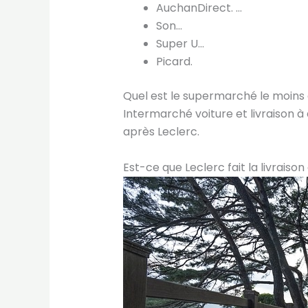
AuchanDirect. …
Son…
Super U…
Picard.
Quel est le supermarché le moins c
Intermarché voiture et livraison 
après Leclerc.
Est-ce que Leclerc fait la livraison