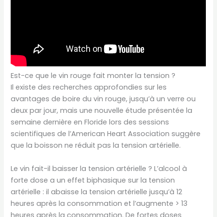
Est-ce que le vin rouge fait monter la tension ?
Il existe des recherches approfondies sur les
avantages de boire du vin rouge, jusqu’à un verre ou
deux par jour, mais une nouvelle étude présentée la
semaine dernière en Floride lors des sessions
scientifiques de l’American Heart Association suggère
que la boisson ne réduit pas la tension artérielle.
Le vin fait-il baisser la tension artérielle ? L’alcool à
forte dose a un effet biphasique sur la tension
artérielle : il abaisse la tension artérielle jusqu’à 12
heures après la consommation et l’augmente > 13
heures après la consommation. De fortes doses