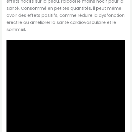
effets nocifs sur la peau, l’alcool le moins nocif pour la
santé. Consommé en petites quantités, il peut même
avoir des effets positifs, comme réduire la dysfonction
érectile ou améliorer la santé cardiovasculaire et le
sommeil.